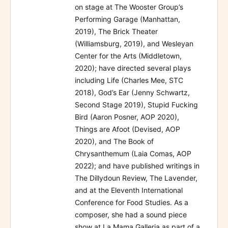
on stage at The Wooster Group’s
Performing Garage (Manhattan,
2019), The Brick Theater
(Williamsburg, 2019), and Wesleyan
Center for the Arts (Middletown,
2020); have directed several plays
including Life (Charles Mee, STC
2018), God’s Ear (Jenny Schwartz,
Second Stage 2019), Stupid Fucking
Bird (Aaron Posner, AOP 2020),
Things are Afoot (Devised, AOP
2020), and The Book of
Chrysanthemum (Laia Comas, AOP
2022); and have published writings in
The Dillydoun Review, The Lavender,
and at the Eleventh International
Conference for Food Studies. As a
composer, she had a sound piece
show at La Mama Galleria as part of a